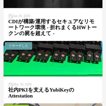
Jun 26, 2020
CDIが構築/運用するセキュアなリモ
ートワーク環境 - 折れまくるHWトー
クンの屍を超えて -
リサーチした
May 29, 2020
社内PKIを支えるYubiKeyの
Attestation