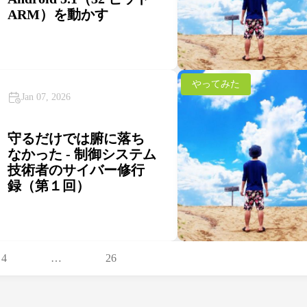
ARM）を動かす
やってみた
Jan 07, 2026
守るだけでは腑に落ち
なかった - 制御システム
技術者のサイバー修行
録（第１回）
4
…
26