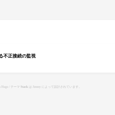
る不正接続の監視
th
Hugo
/ テーマ
Stack
は
Jimmy
によって設計されています。