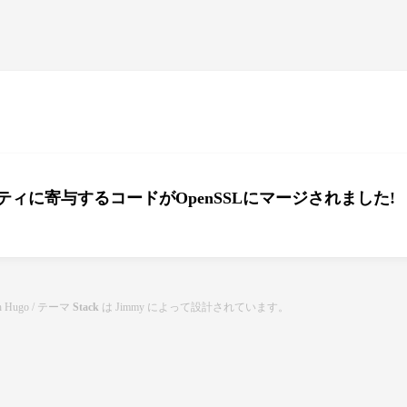
ィに寄与するコードがOpenSSLにマージされました!
th
Hugo
/ テーマ
Stack
は
Jimmy
によって設計されています。