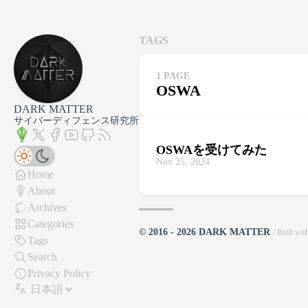
TAGS
1 PAGE
OSWA
DARK MATTER
サイバーディフェンス研究所
OSWAを受けてみた
Nov 25, 2024
Home
About
Archives
Categories
© 2016 - 2026 DARK MATTER
/ Built wi
Tags
Search
Privacy Policy