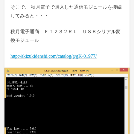
そこで、 秋月電子で購入した通信モジュールを接続
してみると・・・
秋月電子通商 ＦＴ２３２ＲＬ ＵＳＢシリアル変
換モジュール
http://akizukidenshi.com/catalog/g/gK-01977/