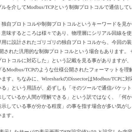
ルを介してModbus/TCPという制御プロトコルで通信して
、独自プロトコルや制御プロトコルというキーワードを見か
、意味するところは様々であり、物理層にシリアル回線を使
専用に設計されたゴリゴリの独自プロトコルから、今回の装
様が公開された汎用的な制御プロトコルという場合もあります。
プロトコルに対応した」という記載を見る事がありますが、
Modbus/TCPのような仕様公開されたフォーマットを理
ちなみに、WiresharkのDissectorはModbus/TCPに
いる」という用語が、必ずしも「そのツールで通信パケット
味しているか人間が理解できる」という訳ではなく、「何か
表示している事が分かる程度」の事を指す場合が多い気がし
います。
示したサーバの表示画面でSP(設定値)=50 と設定した内