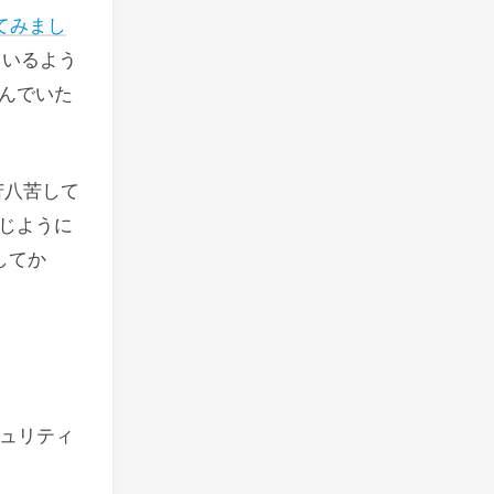
してみまし
ているよう
読んでいた
苦八苦して
同じように
してか
ュリティ