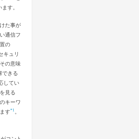
います。
けた事が
い通信フ
置の
 セキュリ
その意味
解できる
対応してい
を見る
のキーワ
1
ます
。
容がコント