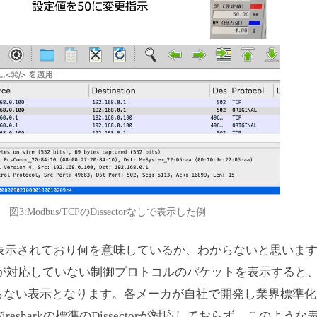
図3:Modbus/TCPのDissectorなしで表示した例
- 9c4」と表示されており何を意味しているか、わからないと思いま
ssectorが対応していない制御プロトコルのパケットを表示する
らない表示となります。各メーカが自社で開発し業界標準化
esharkの標準のDissectorが対応しておらず、このよう