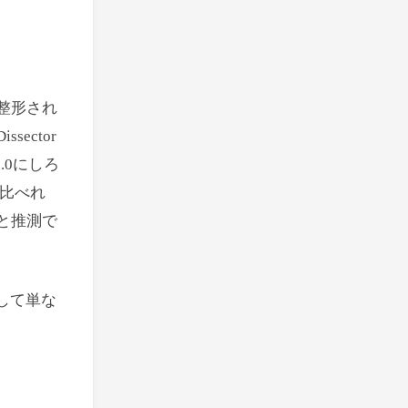
うに整形され
ector
.0にしろ
比べれ
う」と推測で
消して単な