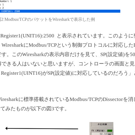
2:Modbus/TCPのパケットをWiresharkで表示した例
 Register1(UNIT16):2500 と表示されています。このよ
esharkにModbus/TCPという制御プロトコルに対応したDiss
このWiresharkの表示内容だけを見て、SP(設定値)を50
解できる人はいないと思いますが、コントローラの画面と見
からRegister1(UINT16)がSP(設定値)に対応しているのだろ
sharkに標準搭載されているModbus/TCPのDissectorを
してみたものが以下の図3です。