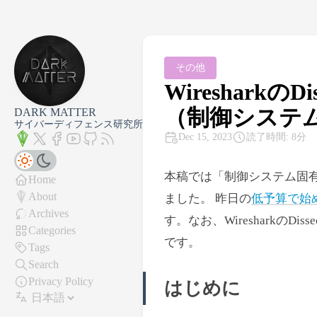
その他
Wireshark
（制御システ
DARK MATTER
サイバーディフェンス研究所
Dec 15, 2023
読了時間: 8分
本稿では「制御システム固
Home
About
ました。 昨日の
低予算で始める
Archives
す。なお、Wiresharkの
Categories
です。
Tags
Search
Privacy Policy
はじめに