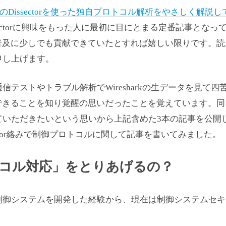
harkのDissectorを使った独自プロトコル解析をやさしく解説
ectorに興味をもった人に最初に目にとまる定番記事となっ
草の根普及に少しでも貢献できていたとすれば嬉しい限りです。
申し上げます。
テストやトラブル解析でWiresharkの生データを見て四
を自作できることを知り覚醒の思いだったことを覚えています。
ていただきたいという思いから上記含めた3本の記事を公開
ector絡みで制御プロトコルに関して記事を書いてみました。
コル対応」をとりあげるの？
制御システムを開発した経験から、現在は制御システムセキ