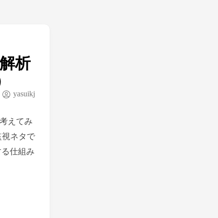
ル解析
）
yasuikj
考えてみ
監視ネタで
示する仕組み